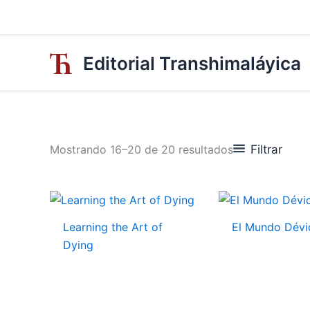
Ir
al
contenido
Editorial Transhimaláyica
Sorted
Filtrar
Mostrando 16–20 de 20 resultados
by
latest
Learning the Art of
El Mundo Dévi
Dying